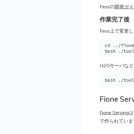
Fessの
開発ガイ
作業完了後
Fess上で変更し
cd ../fione
bash ./too
H2Oサーバな
bash ./too
Fione Ser
Fione Serving
は
で作られていま