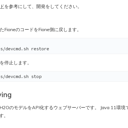
ド
を参考にして、開発をしてください。
たFioneのコードをFione側に戻します。


ls/devcmd.sh restore
どを停止します。
ls/devcmd.sh stop
ving
H2OのモデルをAPI化するウェブサーバーです。 Java 11環境で、Sp
す。