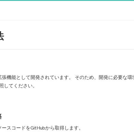
法
ssの拡張機能として開発されています。 そのため、開発に必要な環境
照してください。
築
eのソースコードをGitHubから取得します。